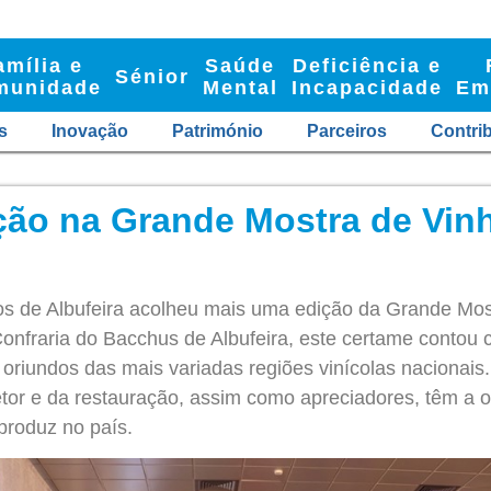
amília e
Saúde
Deficiência e
Sénior
munidade
Mental
Incapacidade
Em
s
Inovação
Património
Parceiros
Contri
ção na Grande Mostra de Vin
s de Albufeira acolheu mais uma edição da Grande Most
onfraria do Bacchus de Albufeira, este certame contou 
oriundos das mais variadas regiões vinícolas nacionais. 
setor e da restauração, assim como apreciadores, têm a 
produz no país.