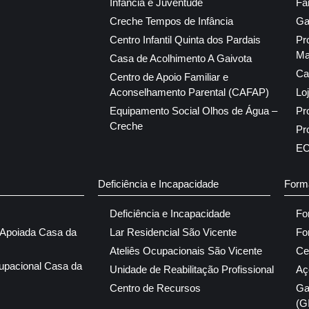
Infância e Juventude
Fa
Creche Tempos de Infância
Ga
Centro Infantil Quinta dos Pardais
Pr
Ma
Casa de Acolhimento A Gaivota
Ca
Centro de Apoio Familiar e
Aconselhamento Parental (CAFAP)
Lo
Equipamento Social Olhos de Água –
Pr
Creche
Pr
E
Deficiência e Incapacidade
Form
Deficiência e Incapacidade
Fo
 Apoiada Casa da
Lar Residencial São Vicente
Fo
Ateliês Ocupacionais São Vicente
Ce
upacional Casa da
Unidade de Reabilitação Profissional
Aç
Centro de Recursos
Ga
(G