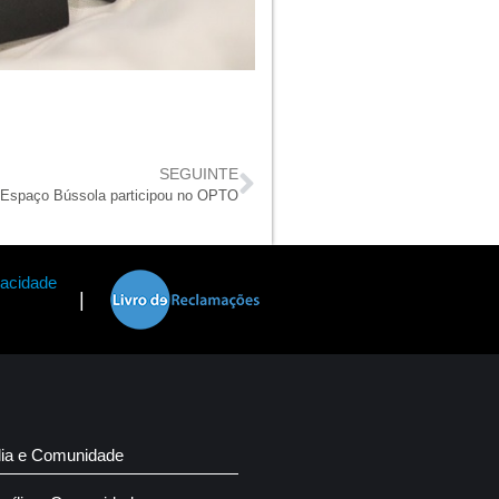
SEGUINTE
 Espaço Bússola participou no OPTO
vacidade
|
lia e Comunidade