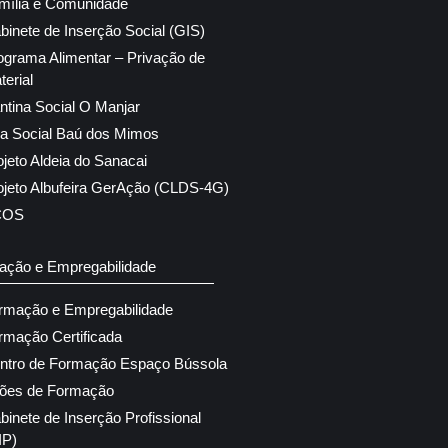
mília e Comunidade
binete de Inserção Social (GIS)
ograma Alimentar – Privação de
terial
ntina Social O Manjar
ja Social Baú dos Mimos
ojeto Aldeia do Sanacai
ojeto Albufeira GerAção (CLDS-4G)
COS
ação e Empregabilidade
rmação e Empregabilidade
rmação Certificada
ntro de Formação Espaço Bússola
ões de Formação
binete de Inserção Profissional
IP)