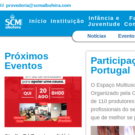
provedoria@scmalbufeira.com
Infância e
F
Início
Instituição
Juventude
Co
Notícias
Evento
Próximos
Participa
Eventos
Portugal
O Espaço Multiuso
Organizado pela C
de 110 produtores 
profissionais do 
que de melhor se 