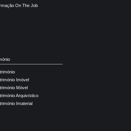
rmação On The Job
mónio
trimónio
trimónio Imóvel
trimónio Móvel
trimónio Arquivístico
trimónio Imaterial