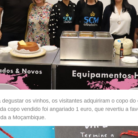
 degustar os vinhos, os visitantes adquiriram o copo do
da copo vendido foi angariado 1 euro, que revertiu a f
juda a Moçambique.