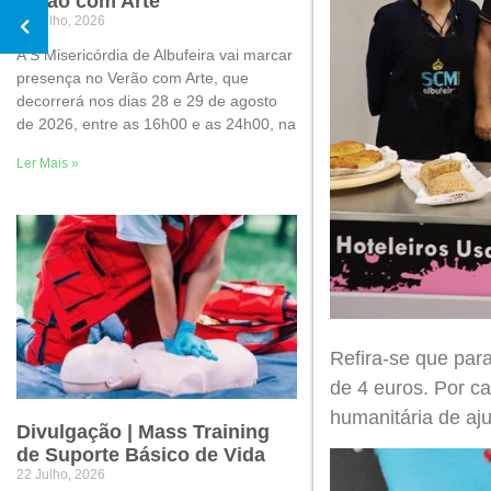
Verão com Arte
30 Julho, 2026
A S Misericórdia de Albufeira vai marcar
presença no Verão com Arte, que
decorrerá nos dias 28 e 29 de agosto
de 2026, entre as 16h00 e as 24h00, na
Ler Mais »
Refira-se que para
de 4 euros. Por ca
humanitária de a
Divulgação | Mass Training
de Suporte Básico de Vida
22 Julho, 2026